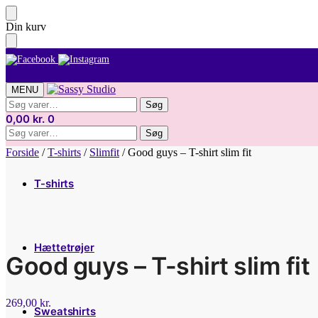
Skip
Skip
Din kurv
to
to
navigation
content
MENU
Søg
Søg
efter:
0,00
kr.
0
Søg
Søg
efter:
Forside
/
T-shirts
/
Slimfit
/
Good guys – T-shirt slim fit
T-shirts
Hættetrøjer
Good guys – T-shirt slim fit
269,00
kr.
Sweatshirts