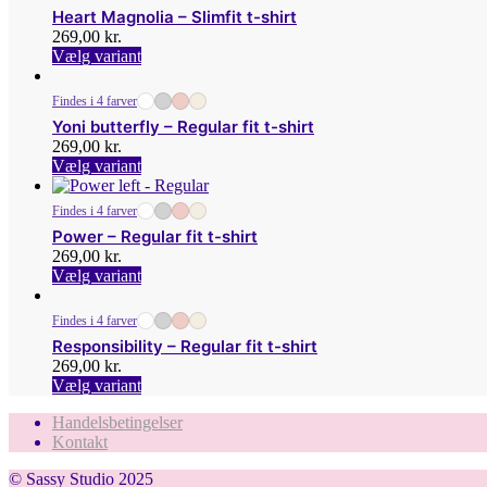
Heart Magnolia – Slimfit t-shirt
269,00
kr.
Dette
Vælg variant
vare
har
Findes i 4 farver
flere
Yoni butterfly – Regular fit t-shirt
varianter.
269,00
kr.
Mulighederne
Dette
Vælg variant
kan
vare
vælges
har
på
Findes i 4 farver
flere
varesiden
Power – Regular fit t-shirt
varianter.
269,00
kr.
Mulighederne
Dette
Vælg variant
kan
vare
vælges
har
på
Findes i 4 farver
flere
varesiden
Responsibility – Regular fit t-shirt
varianter.
269,00
kr.
Mulighederne
Dette
Vælg variant
kan
vare
vælges
Handelsbetingelser
har
på
Kontakt
flere
varesiden
varianter.
© Sassy Studio 2025
Mulighederne