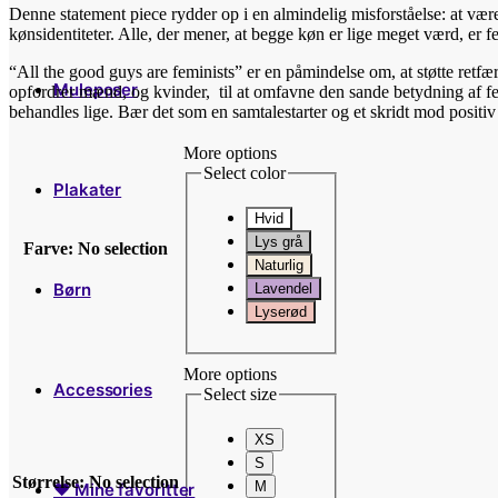
Denne statement piece rydder op i en almindelig misforståelse: at vær
kønsidentiteter. Alle, der mener, at begge køn er lige meget værd, er fe
“All the good guys are feminists” er en påmindelse om, at støtte retfær
Muleposer
opfordrer mænd, og kvinder, til at omfavne den sande betydning af fe
behandles lige. Bær det som en samtalestarter og et skridt mod positiv
More options
Select color
Plakater
Hvid
Lys grå
Farve
:
No selection
Naturlig
Børn
Lavendel
Lyserød
More options
Accessories
Select size
XS
S
Størrelse
:
No selection
M
♥ Mine favoritter