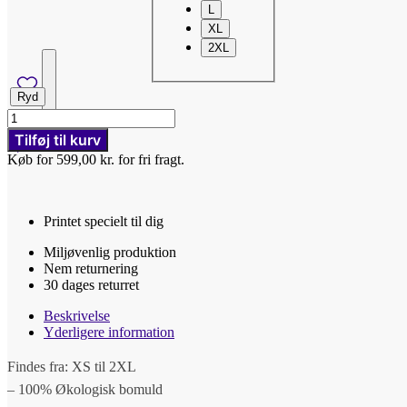
L
XL
2XL
Ryd
Good
guys
Tilføj til kurv
0,00
kr.
0
-
Køb for 599,00 kr. for fri fragt.
T-
shirt
slim
fit
Printet specielt til dig
antal
Miljøvenlig produktion
Nem returnering
30 dages returret
Beskrivelse
Yderligere information
Findes fra: XS til 2XL
– 100% Økologisk bomuld