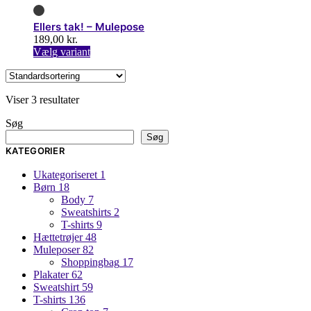
har
på
flere
varesiden
Ellers tak! – Mulepose
varianter.
189,00
kr.
Mulighederne
Dette
Vælg variant
kan
vare
vælges
har
på
flere
varesiden
Viser 3 resultater
varianter.
Mulighederne
Søg
kan
Søg
vælges
KATEGORIER
på
varesiden
Ukategoriseret
1
Børn
18
Body
7
Sweatshirts
2
T-shirts
9
Hættetrøjer
48
Muleposer
82
Shoppingbag
17
Plakater
62
Sweatshirt
59
T-shirts
136