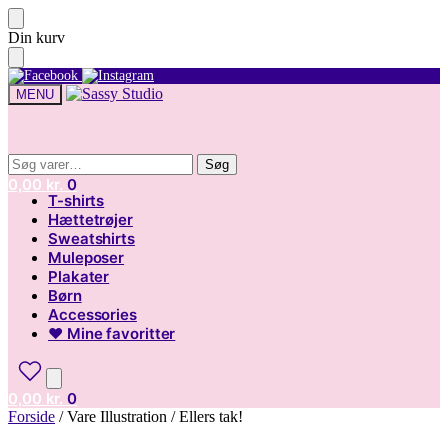
Skip
Skip
Din kurv
to
to
navigation
content
MENU
Søg
Søg
Søg
Søg
efter:
efter:
0,00
kr.
0
T-shirts
Hættetrøjer
Sweatshirts
Muleposer
Plakater
Børn
Accessories
♥ Mine favoritter
0,00
kr.
0
Forside
/
Vare Illustration
/
Ellers tak!