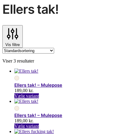
Ellers tak!
Vis filtre
Viser 3 resultater
Ellers tak! – Mulepose
189,00
kr.
Dette
Vælg variant
vare
har
flere
Ellers tak! – Mulepose
varianter.
189,00
kr.
Mulighederne
Dette
Vælg variant
kan
vare
vælges