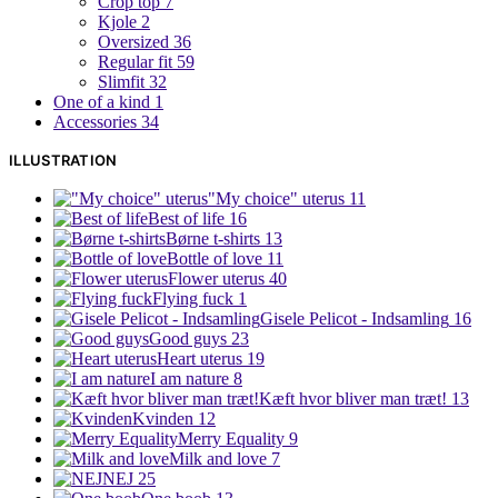
Crop top
7
Kjole
2
Oversized
36
Regular fit
59
Slimfit
32
One of a kind
1
Accessories
34
ILLUSTRATION
"My choice" uterus
11
Best of life
16
Børne t-shirts
13
Bottle of love
11
Flower uterus
40
Flying fuck
1
Gisele Pelicot - Indsamling
16
Good guys
23
Heart uterus
19
I am nature
8
Kæft hvor bliver man træt!
13
Kvinden
12
Merry Equality
9
Milk and love
7
NEJ
25