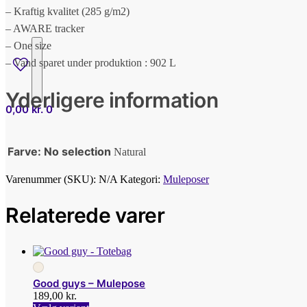
– Kraftig kvalitet (285 g/m2)
– AWARE tracker
– One size
– Vand sparet under produktion : 902 L
Yderligere information
0,00
kr.
0
Farve
:
No selection
Natural
Varenummer (SKU):
N/A
Kategori:
Muleposer
Relaterede varer
Good guys – Mulepose
189,00
kr.