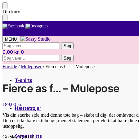
Skip
Skip
Din kurv
to
to
navigation
content
MENU
Søg
Søg
efter:
0,00
kr.
0
Søg
Søg
efter:
Forside
/
Muleposer
/
Fierce as f… – Mulepose
T-shirts
Fierce as f… – Mulepose
189,00
kr.
Hættetrøjer
Vis din stærke side med denne tote bag – skabt til dig, der omfavner 
Den er ikke bare et tilbehør, men et statement: perfekt til at bære din
ustoppelig.
Sweatshirts
Go slay, Queen!