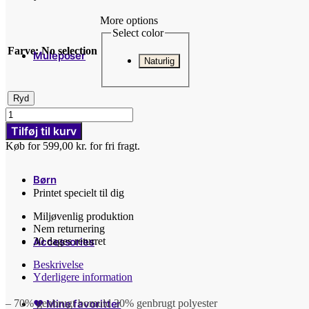
More options
Select color
Farve
:
No selection
Muleposer
Naturlig
Ryd
Fierce
Plakater
as
Tilføj til kurv
f...
Køb for 599,00 kr. for fri fragt.
-
Mulepose
antal
Børn
Printet specielt til dig
Miljøvenlig produktion
Nem returnering
30 dages returret
Accessories
Beskrivelse
Yderligere information
– 70% genbrugt bomuld 30% genbrugt polyester
♥ Mine favoritter