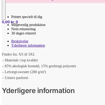
Sweatshirt
antal
Printet specielt til dig
0,00
kr.
0
Miljøvenlig produktion
Nem returnering
30 dages returret
Beskrivelse
Yderligere information
Findes fra: XS til 3XL
– Materiale i top kvalitet
– 85% økologisk bomuld, 15% genbrugt polyester
– Letvægt-sweater (280 g/m²)
– Unisex pasform
Yderligere information