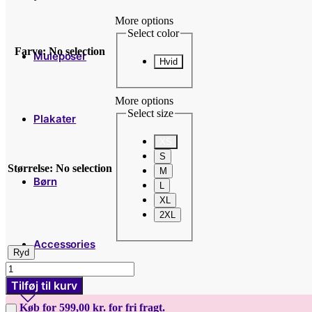
More options
Select color
Farve
:
No selection
Muleposer
Hvid
More options
Select size
Plakater
XS
S
Størrelse
:
No selection
M
Børn
L
XL
2XL
Accessories
Ryd
Fierce
as
Tilføj til kurv
fuck
-
Køb for 599,00 kr. for fri fragt.