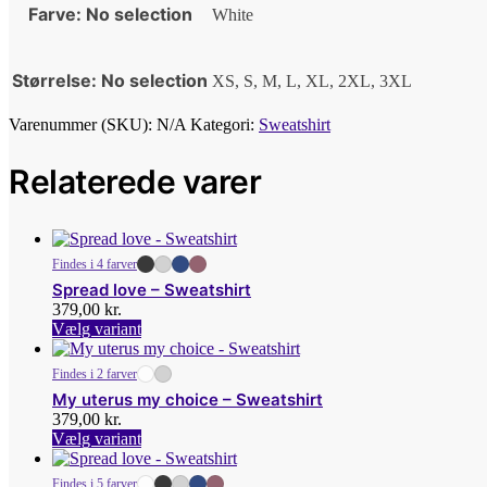
Farve
:
No selection
White
Størrelse
:
No selection
XS, S, M, L, XL, 2XL, 3XL
Varenummer (SKU):
N/A
Kategori:
Sweatshirt
Relaterede varer
Findes i 4 farver
Spread love – Sweatshirt
379,00
kr.
Dette
Vælg variant
vare
har
Findes i 2 farver
flere
My uterus my choice – Sweatshirt
varianter.
379,00
kr.
Mulighederne
Dette
Vælg variant
kan
vare
vælges
har
på
Findes i 5 farver