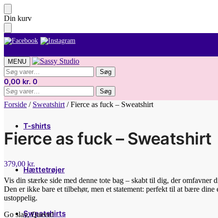
Skip
Skip
Din kurv
to
to
navigation
content
MENU
Søg
Søg
efter:
0,00
kr.
0
Søg
Søg
efter:
Forside
/
Sweatshirt
/
Fierce as fuck – Sweatshirt
T-shirts
Fierce as fuck – Sweatshirt
379,00
kr.
Hættetrøjer
Vis din stærke side med denne tote bag – skabt til dig, der omfavner 
Den er ikke bare et tilbehør, men et statement: perfekt til at bære din
ustoppelig.
Sweatshirts
Go slay, Queen!