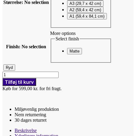
Størrelse
:
No selection
A3 (29,7 x 42 cm)
A2 (59,4 x 42 cm)
A1 (59,4 x 84,1 cm)
More options
Select finish
Finish
:
No selection
Matte
Ryd
Good
guy
Tilføj til kurv
-
Køb for 599,00 kr. for fri fragt.
Plakat
-
Pastel
lilla
Miljøvenlig produktion
antal
Nem returnering
30 dages returret
Beskrivelse
Yderligere information