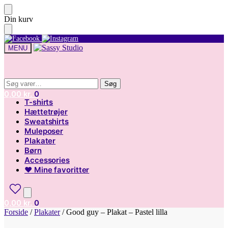
Skip
Skip
Din kurv
to
to
navigation
content
MENU
Søg
Søg
Søg
Søg
efter:
efter:
0,00
kr.
0
T-shirts
Hættetrøjer
Sweatshirts
Muleposer
Plakater
Børn
Accessories
♥ Mine favoritter
0,00
kr.
0
Forside
/
Plakater
/
Good guy – Plakat – Pastel lilla