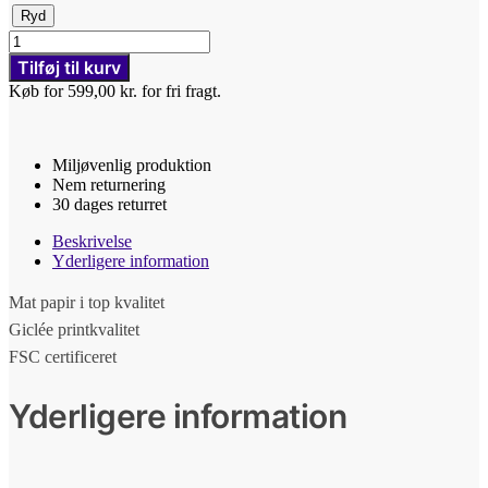
Ryd
NEJ
-
Tilføj til kurv
Plakat
Køb for 599,00 kr. for fri fragt.
-
Pastel
blå
antal
Miljøvenlig produktion
Nem returnering
30 dages returret
Beskrivelse
Yderligere information
Mat papir i top kvalitet
Giclée printkvalitet
FSC certificeret
Yderligere information