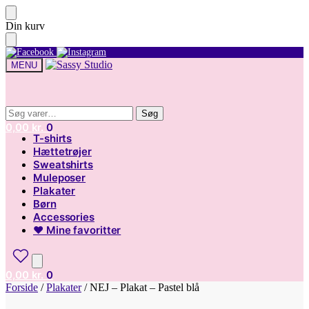
Skip
Skip
Din kurv
to
to
navigation
content
MENU
Søg
Søg
Søg
Søg
efter:
efter:
0,00
kr.
0
T-shirts
Hættetrøjer
Sweatshirts
Muleposer
Plakater
Børn
Accessories
♥ Mine favoritter
0,00
kr.
0
Forside
/
Plakater
/
NEJ – Plakat – Pastel blå