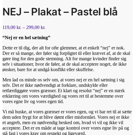
NEJ – Plakat – Pastel blå
119,00
kr.
–
299,00
kr.
“Nej er en hel sætning”
Dette er til dig, der alt for ofte glemmer, at et enkelt “nej” er nok.
Der er så mange, der føler sig forpligtet til eller krævet af, at de skal
gøre ting for den gode stemning. Alt for mange kvinder finder sig
selv i situationer, hvor de føler, at de skal acceptere noget, de ikke
ønsker, bare for at undgå konflikt eller skuffelse.
Men lad os minde os selv om, at vores nej er en hel sætning i sig
selv. Det er ikke nødvendigt at forklare, undskylde eller
retfærdiggøre vores grænser. Et klart og resolut “nej” er en stærk
erklæring om vores værdighed og vores ret til at bestemme over
vores egne liv og vores egen tid.
Vi må huske, at vores grænser er vores egen, og vi har ret til at sætte
dem uden frygt for at blive dømt eller misforstået. Vores nej er ikke
et angreb, men en nødvendig besked om, hvad vi vil og ikke vil
acceptere. Det er en måde at tage kontrol over vores egne liv på og
stå fast i vores krav om respekt og ligeværd.