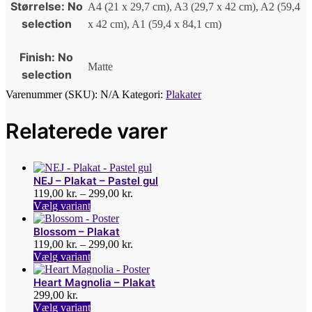
Størrelse
:
No
A4 (21 x 29,7 cm), A3 (29,7 x 42 cm), A2 (59,4
selection
x 42 cm), A1 (59,4 x 84,1 cm)
Finish
:
No
Matte
selection
Varenummer (SKU):
N/A
Kategori:
Plakater
Relaterede varer
NEJ – Plakat – Pastel gul
119,00
kr.
–
299,00
kr.
Dette
Vælg variant
vare
har
Blossom – Plakat
flere
119,00
kr.
–
299,00
kr.
varianter.
Dette
Vælg variant
Mulighederne
vare
kan
har
Heart Magnolia – Plakat
vælges
flere
299,00
kr.
på
varianter.
Dette
Vælg variant