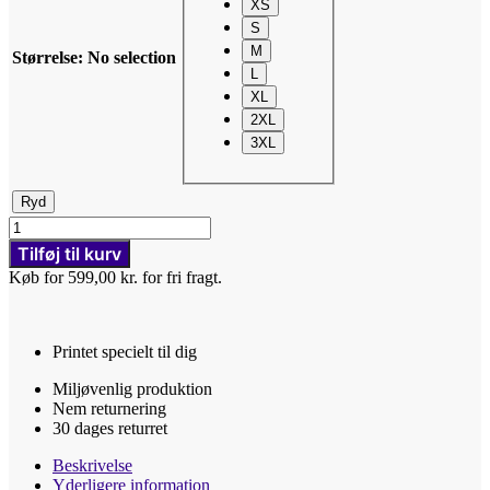
XS
S
M
Størrelse
:
No selection
L
XL
2XL
3XL
Ryd
Sassy
for
Tilføj til kurv
life
Køb for 599,00 kr. for fri fragt.
-
Sweatshirt
antal
Printet specielt til dig
Miljøvenlig produktion
Nem returnering
30 dages returret
Beskrivelse
Yderligere information