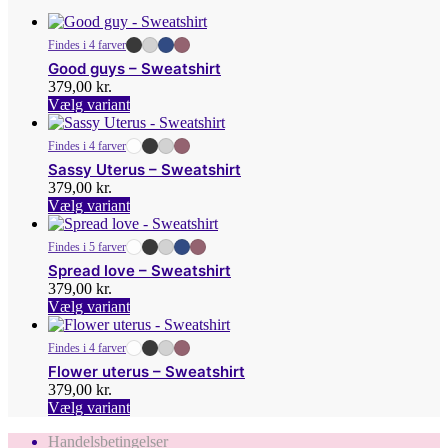
Findes i 4 farver
Good guys – Sweatshirt
379,00
kr.
Dette
Vælg variant
vare
har
Findes i 4 farver
flere
Sassy Uterus – Sweatshirt
varianter.
379,00
kr.
Mulighederne
Dette
Vælg variant
kan
vare
vælges
har
på
Findes i 5 farver
flere
varesiden
Spread love – Sweatshirt
varianter.
379,00
kr.
Mulighederne
Dette
Vælg variant
kan
vare
vælges
har
på
Findes i 4 farver
flere
varesiden
Flower uterus – Sweatshirt
varianter.
379,00
kr.
Mulighederne
Dette
Vælg variant
kan
vare
vælges
Handelsbetingelser
har