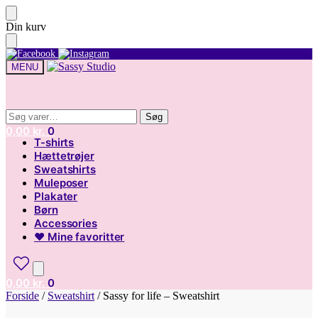
Skip
Skip
Din kurv
to
to
navigation
content
MENU
Søg
Søg
Søg
Søg
efter:
efter:
0,00
kr.
0
T-shirts
Hættetrøjer
Sweatshirts
Muleposer
Plakater
Børn
Accessories
♥ Mine favoritter
0,00
kr.
0
Forside
/
Sweatshirt
/
Sassy for life – Sweatshirt