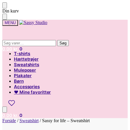
Skip
Skip
Din kurv
to
to
navigation
content
MENU
Søg
Søg
Søg
Søg
efter:
efter:
0,00
kr.
0
T-shirts
Hættetrøjer
Sweatshirts
Muleposer
Plakater
Børn
Accessories
♥ Mine favoritter
0,00
kr.
0
Forside
/
Sweatshirt
/
Sassy for life – Sweatshirt