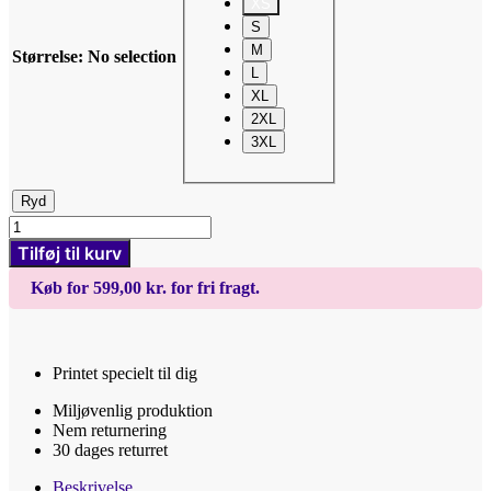
XS
S
M
Størrelse
:
No selection
L
XL
2XL
3XL
Ryd
Sassy
for
Tilføj til kurv
life
-
Køb for 599,00 kr. for fri fragt.
Sweatshirt
antal
Printet specielt til dig
Miljøvenlig produktion
Nem returnering
30 dages returret
Beskrivelse