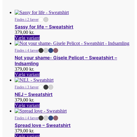
Findes i 2 farver
Sassy for life – Sweatshirt
379,00
kr.
Dette
Vælg variant
vare
har
Findes i 4 farver
flere
Not your shame- Gisele Pelicot – Sweatshirt –
varianter.
Indsamling
Mulighederne
379,00
kr.
kan
Dette
Vælg variant
vælges
vare
på
har
varesiden
Findes i 3 farver
flere
NEJ – Sweatshirt
varianter.
379,00
kr.
Mulighederne
Dette
Vælg variant
kan
vare
vælges
har
på
Findes i 4 farver
flere
varesiden
Spread love – Sweatshirt
varianter.
379,00
kr.
Mulighederne
Dette
Vælg variant