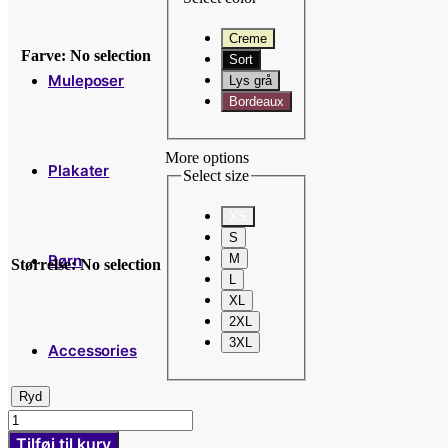
Creme
Farve
:
No selection
Sort
Muleposer
Lys grå
Bordeaux
More options
Plakater
Select size
XS
S
Børn
M
Størrelse
:
No selection
L
XL
2XL
3XL
Accessories
Ryd
TA
´
Tilføj til kurv