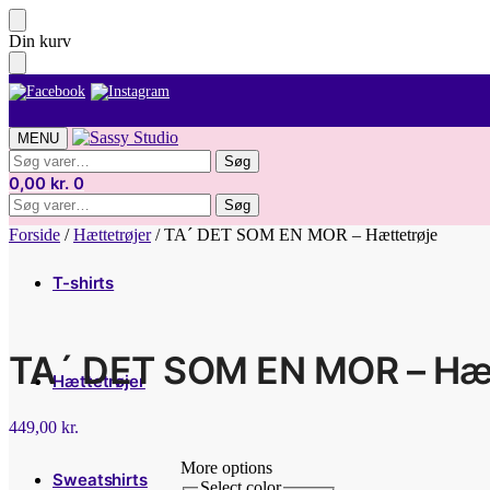
Skip
Skip
Din kurv
to
to
navigation
content
MENU
Søg
Søg
efter:
0,00
kr.
0
Søg
Søg
efter:
Forside
/
Hættetrøjer
/
TA´ DET SOM EN MOR – Hættetrøje
T-shirts
TA´ DET SOM EN MOR – Hæt
Hættetrøjer
449,00
kr.
More options
Sweatshirts
Select color