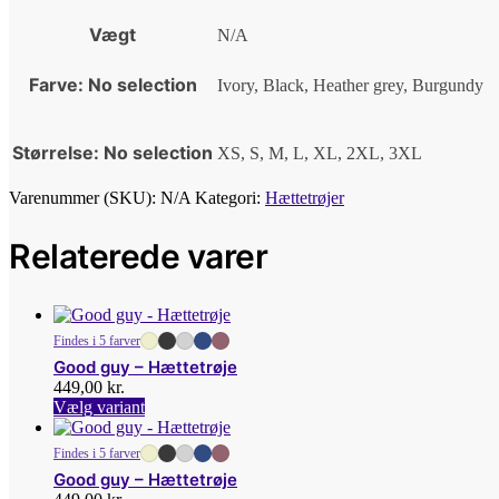
Vægt
N/A
Farve
:
No selection
Ivory, Black, Heather grey, Burgundy
Størrelse
:
No selection
XS, S, M, L, XL, 2XL, 3XL
Varenummer (SKU):
N/A
Kategori:
Hættetrøjer
Relaterede varer
Findes i 5 farver
Good guy – Hættetrøje
449,00
kr.
Dette
Vælg variant
vare
har
Findes i 5 farver
flere
Good guy – Hættetrøje
varianter.