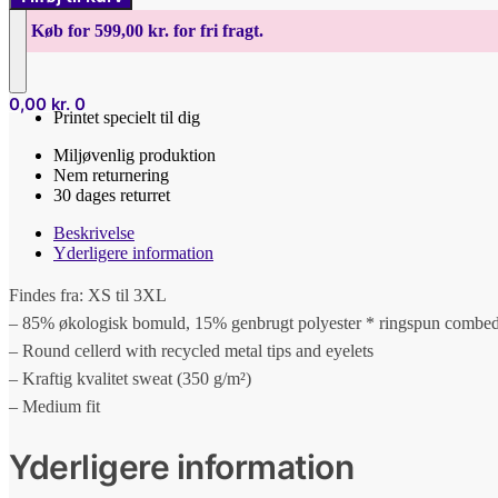
DET
SOM
Køb for 599,00 kr. for fri fragt.
EN
MOR
-
0,00
kr.
0
Hættetrøje
Printet specielt til dig
antal
Miljøvenlig produktion
Nem returnering
30 dages returret
Beskrivelse
Yderligere information
Findes fra: XS til 3XL
– 85% økologisk bomuld, 15% genbrugt polyester * ringspun combed 
– Round cellerd with recycled metal tips and eyelets
– Kraftig kvalitet sweat (350 g/m²)
– Medium fit
Yderligere information