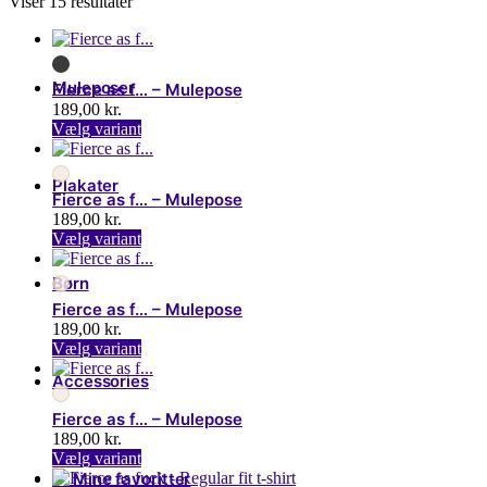
Viser 15 resultater
Muleposer
Fierce as f… – Mulepose
189,00
kr.
Dette
Vælg variant
vare
har
Plakater
flere
Fierce as f… – Mulepose
varianter.
189,00
kr.
Mulighederne
Dette
Vælg variant
kan
vare
vælges
har
Børn
på
flere
varesiden
Fierce as f… – Mulepose
varianter.
189,00
kr.
Mulighederne
Dette
Vælg variant
kan
vare
vælges
Accessories
har
på
flere
varesiden
Fierce as f… – Mulepose
varianter.
189,00
kr.
Mulighederne
Dette
Vælg variant
kan
vare
♥ Mine favoritter
vælges