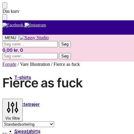
Skip
Skip
Din kurv
to
to
navigation
content
MENU
Søg
Søg
efter:
0,00
kr.
0
Søg
Søg
efter:
Forside
/
Vare Illustration
/
Fierce as fuck
T-shirts
Fierce as fuck
Hættetrøjer
Vis filtre
Sweatshirts