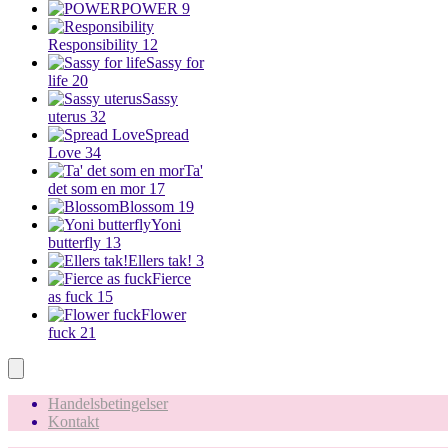
POWER
9
Responsibility
12
Sassy for
life
20
Sassy
uterus
32
Spread
Love
34
Ta'
det som en mor
17
Blossom
19
Yoni
butterfly
13
Ellers tak!
3
Fierce
as fuck
15
Flower
fuck
21
Handelsbetingelser
Kontakt