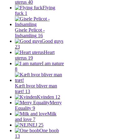
uterus
40
Flying
fuck
1
Gisele Pelicot -
Indsamling
16
Good guys
23
Heart
uterus
19
I am nature
8
Kæft hvor bliver man
træt!
13
Kvinden
12
Merry
Equality
9
Milk
and love
7
NEJ
25
One boob
13