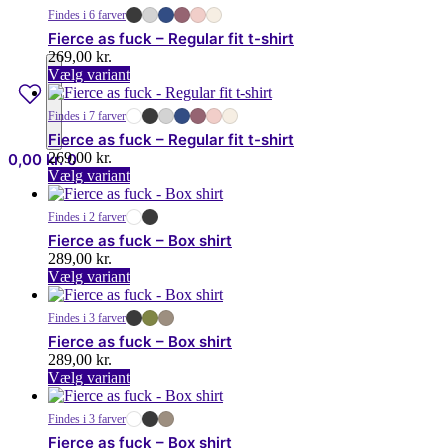
har
på
Findes i 6 farver
flere
varesiden
Fierce as fuck – Regular fit t-shirt
varianter.
269,00
kr.
Mulighederne
Dette
Vælg variant
kan
vare
vælges
har
på
Findes i 7 farver
flere
varesiden
Fierce as fuck – Regular fit t-shirt
varianter.
269,00
kr.
0,00
kr.
0
Mulighederne
Dette
Vælg variant
kan
vare
vælges
har
på
Findes i 2 farver
flere
varesiden
Fierce as fuck – Box shirt
varianter.
289,00
kr.
Mulighederne
Dette
Vælg variant
kan
vare
vælges
har
på
Findes i 3 farver
flere
varesiden
Fierce as fuck – Box shirt
varianter.
289,00
kr.
Mulighederne
Dette
Vælg variant
kan
vare
vælges
har
på
Findes i 3 farver
flere
varesiden
Fierce as fuck – Box shirt