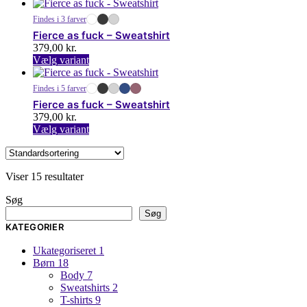
vare
vælges
har
på
Findes i 3 farver
flere
varesiden
Fierce as fuck – Sweatshirt
varianter.
379,00
kr.
Mulighederne
Dette
Vælg variant
kan
vare
vælges
har
på
Findes i 5 farver
flere
varesiden
Fierce as fuck – Sweatshirt
varianter.
379,00
kr.
Mulighederne
Dette
Vælg variant
kan
vare
vælges
har
på
flere
varesiden
Viser 15 resultater
varianter.
Mulighederne
Søg
kan
Søg
vælges
KATEGORIER
på
varesiden
Ukategoriseret
1
Børn
18
Body
7
Sweatshirts
2
T-shirts
9