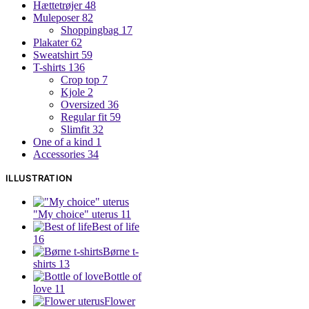
Hættetrøjer
48
Muleposer
82
Shoppingbag
17
Plakater
62
Sweatshirt
59
T-shirts
136
Crop top
7
Kjole
2
Oversized
36
Regular fit
59
Slimfit
32
One of a kind
1
Accessories
34
ILLUSTRATION
"My choice" uterus
11
Best of life
16
Børne t-
shirts
13
Bottle of
love
11
Flower